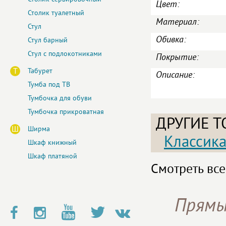
Цвет:
Столик туалетный
Материал:
Стул
Обивка:
Стул барный
Стул с подлокотниками
Покрытие:
Т
Табурет
Описание:
Тумба под ТВ
Тумбочка для обуви
Тумбочка прикроватная
ДРУГИЕ Т
Ш
Ширма
Классик
Шкаф книжный
Шкаф платяной
Смотреть все
Прямы