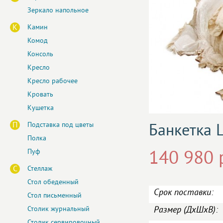
Зеркало напольное
К
Камин
Комод
Консоль
Кресло
Кресло рабочее
Кровать
Кушетка
П
Подставка под цветы
Банкетка 
Полка
Пуф
140 980 
С
Стеллаж
Стол обеденный
Срок поставки:
Стол письменный
Размер (ДxШxВ):
Столик журнальный
Столик сервировочный