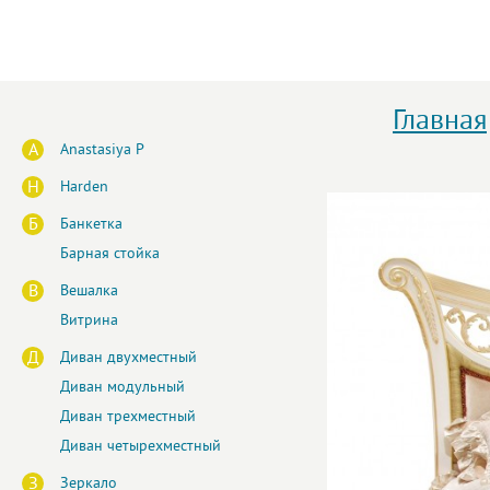
Главная
A
Anastasiya P
H
Harden
Б
Банкетка
Барная стойка
В
Вешалка
Витрина
Д
Диван двухместный
Диван модульный
Диван трехместный
Диван четырехместный
З
Зеркало