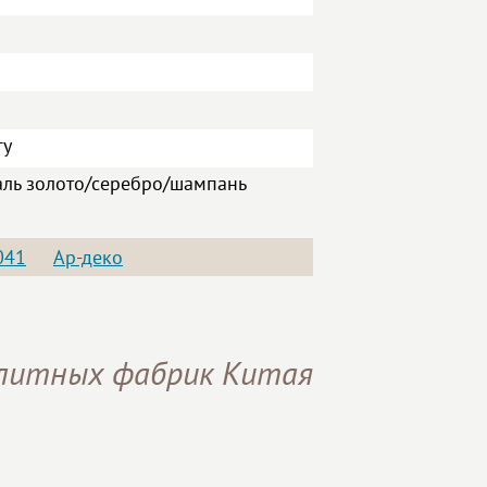
гу
аль золото/серебро/шампань
041
Ар-деко
элитных фабрик Китая