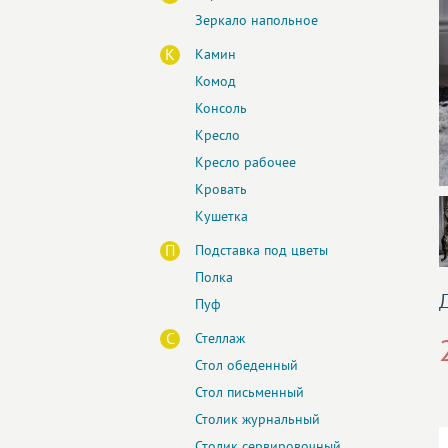
Зеркало напольное
К
Камин
Комод
Консоль
Кресло
Кресло рабочее
Кровать
Кушетка
П
Подставка под цветы
Полка
Пуф
С
Стеллаж
Стол обеденный
Стол письменный
Столик журнальный
Столик сервировочный