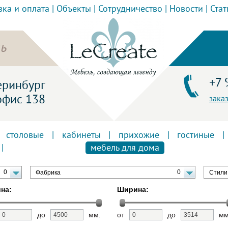
вка и оплата
|
Объекты
|
Сотрудничество
|
Новости
|
Стат
ь
+7 
теринбург
офис 138
зака
|
столовые
|
кабинеты
|
прихожие
|
гостиные
|
|
мебель для дома
0
0
Фабрика
Стили
на:
Ширина:
до
мм.
от
до
мм