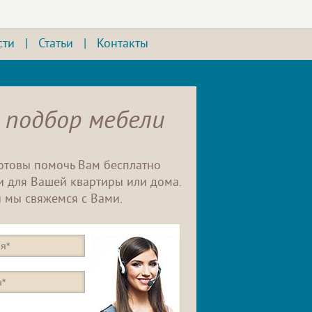
сти
|
Статьи
|
Контакты
 подбор мебели
отовы помочь Вам бесплатно
 для Вашей квартиры или дома.
 мы свяжемся с Вами.