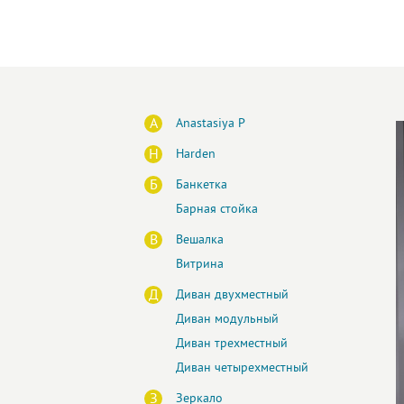
A
Anastasiya P
H
Harden
Б
Банкетка
Барная стойка
В
Вешалка
Витрина
Д
Диван двухместный
Диван модульный
Диван трехместный
Диван четырехместный
З
Зеркало