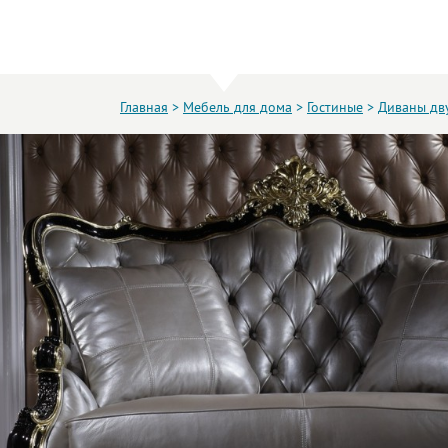
Главная
>
Мебель для дома
>
Гостиные
>
Диваны дв