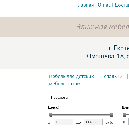
Главная
|
О нас
|
Доста
Элитная мебел
г. Ека
Юмашева 18, 
мебель для детских
|
спальни
мебель оптом
Предметы
Цена:
Дли
от
от
до
руб.