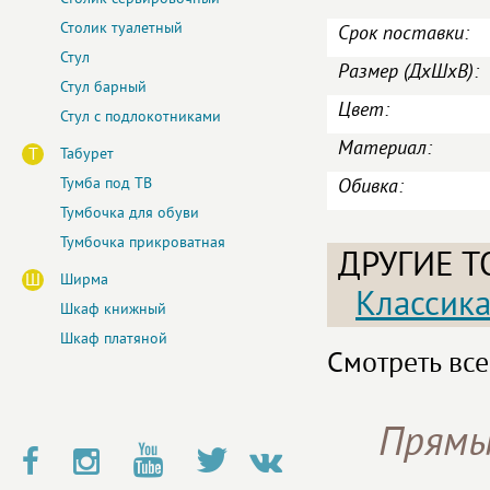
Столик туалетный
Срок поставки:
Стул
Размер (ДxШxВ):
Стул барный
Цвет:
Стул с подлокотниками
Материал:
Т
Табурет
Тумба под ТВ
Обивка:
Тумбочка для обуви
Тумбочка прикроватная
ДРУГИЕ Т
Ш
Ширма
Классик
Шкаф книжный
Шкаф платяной
Смотреть все
Прямы