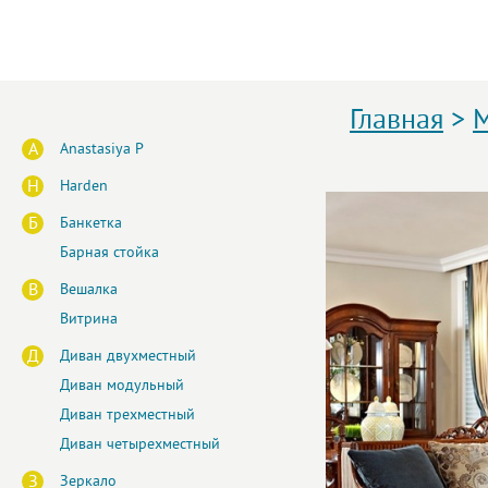
Главная
>
М
A
Anastasiya P
H
Harden
Б
Банкетка
Барная стойка
В
Вешалка
Витрина
Д
Диван двухместный
Диван модульный
Диван трехместный
Диван четырехместный
З
Зеркало