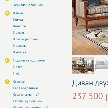
Зеркало напольное
К
Камин
Комод
Консоль
Кресло
Кресло рабочее
Кровать
Кушетка
П
Подставка под цветы
Полка
Пуф
Диван дву
С
Стеллаж
Стол обеденный
237 500 
Стол письменный
Столик журнальный
Столик сервировочный