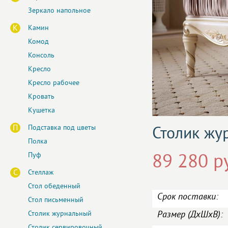
Зеркало напольное
К
Камин
Комод
Консоль
Кресло
Кресло рабочее
Кровать
Кушетка
П
Подставка под цветы
Столик жу
Полка
Пуф
89 280 р
С
Стеллаж
Стол обеденный
Срок поставки:
Стол письменный
Размер (ДxШxВ):
Столик журнальный
Столик сервировочный