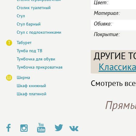
Цвет:
Столик туалетный
Материал:
Стул
Обивка:
Стул барный
Стул с подлокотниками
Покрытие:
Т
Табурет
Тумба под ТВ
ДРУГИЕ Т
Тумбочка для обуви
Классик
Тумбочка прикроватная
Ш
Ширма
Смотреть все
Шкаф книжный
Шкаф платяной
Прямы