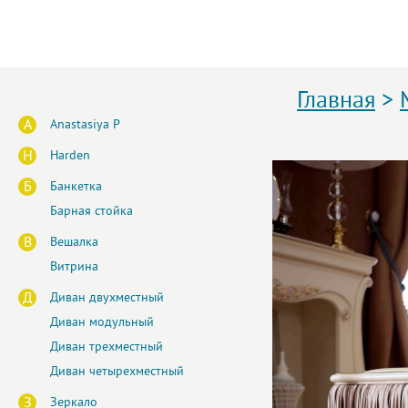
Главная
>
A
Anastasiya P
H
Harden
Б
Банкетка
Барная стойка
В
Вешалка
Витрина
Д
Диван двухместный
Диван модульный
Диван трехместный
Диван четырехместный
З
Зеркало