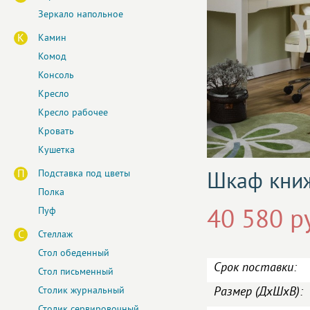
Зеркало напольное
К
Камин
Комод
Консоль
Кресло
Кресло рабочее
Кровать
Кушетка
П
Подставка под цветы
Шкаф кни
Полка
Пуф
40 580 р
С
Стеллаж
Стол обеденный
Срок поставки:
Стол письменный
Размер (ДxШxВ):
Столик журнальный
Столик сервировочный