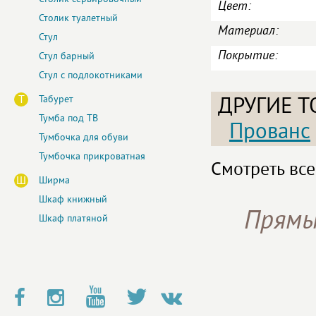
Цвет:
Столик туалетный
Материал:
Стул
Покрытие:
Стул барный
Стул с подлокотниками
Т
Табурет
ДРУГИЕ Т
Тумба под ТВ
Прованс
Тумбочка для обуви
Тумбочка прикроватная
Смотреть все
Ш
Ширма
Шкаф книжный
Прямы
Шкаф платяной