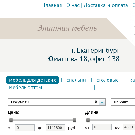
Главная
|
О нас
|
Доставка и оплата
|
Элитная мебель
г. Екатеринбург
Юмашева 18, офис 138
мебель для детских
|
спальни
|
столовые
|
к
мебель оптом
0
Предметы
Фабрика
Цена:
Длина:
от
до
от
до
руб.