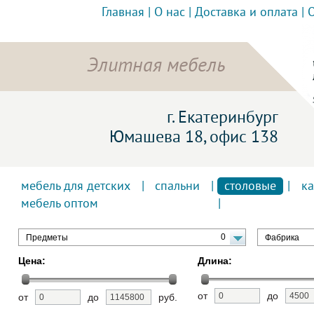
Главная
|
О нас
|
Доставка и оплата
|
Элитная мебель
г. Екатеринбург
Юмашева 18, офис 138
мебель для детских
|
спальни
|
столовые
|
к
мебель оптом
0
Предметы
Фабрика
Цена:
Длина:
от
до
от
до
руб.