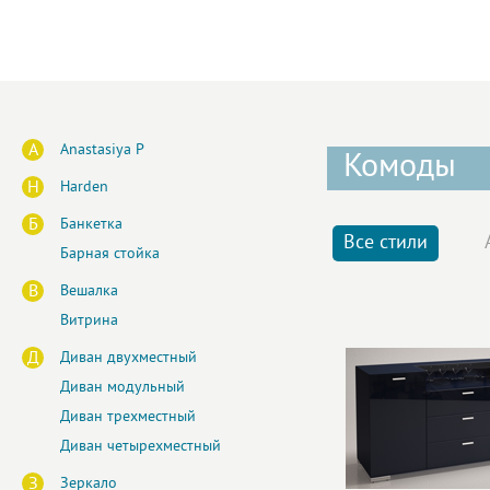
A
Anastasiya P
Комоды
H
Harden
Б
Банкетка
Все стили
Барная стойка
В
Вешалка
Витрина
Д
Диван двухместный
Диван модульный
Диван трехместный
Диван четырехместный
З
Зеркало