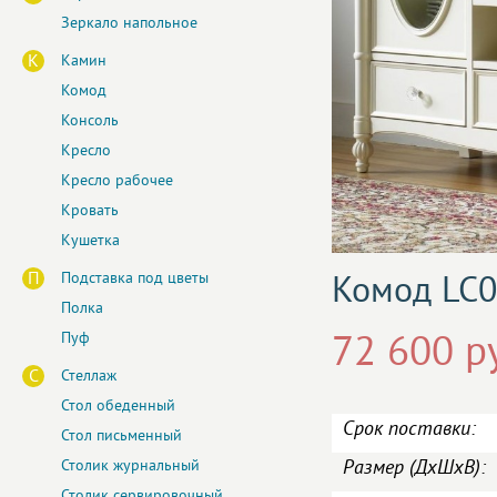
Зеркало напольное
К
Камин
Комод
Консоль
Кресло
Кресло рабочее
Кровать
Кушетка
П
Подставка под цветы
Комод LC
Полка
Пуф
72 600 р
С
Стеллаж
Стол обеденный
Срок поставки:
Стол письменный
Размер (ДxШxВ):
Столик журнальный
Столик сервировочный