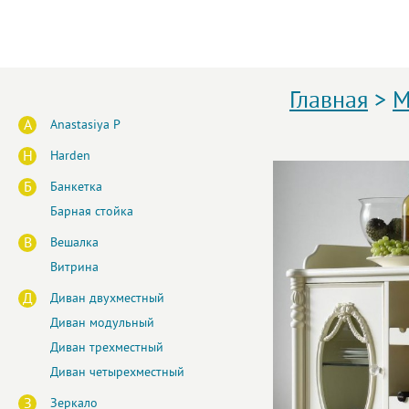
Главная
>
М
A
Anastasiya P
H
Harden
Б
Банкетка
Барная стойка
В
Вешалка
Витрина
Д
Диван двухместный
Диван модульный
Диван трехместный
Диван четырехместный
З
Зеркало