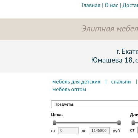
Главная
|
О нас
|
Доста
Элитная мебел
г. Ека
Юмашева 18, 
мебель для детских
|
спальни
мебель оптом
Предметы
Цена:
Дли
от
от
до
руб.