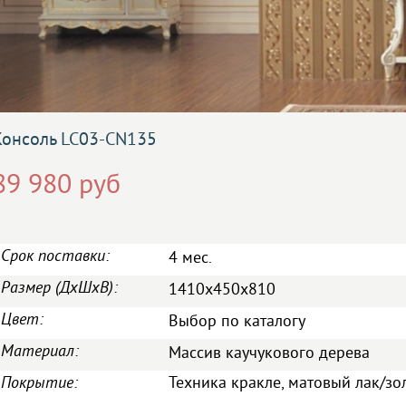
Консоль LC03-CN135
89 980 руб
Срок поставки:
4 мес.
Размер (ДxШxВ):
1410x450x810
Цвет:
Выбор по каталогу
Материал:
Массив каучукового дерева
Покрытие:
Техника кракле, матовый лак/з