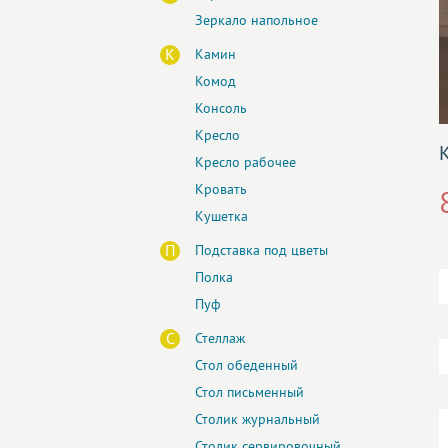
Зеркало напольное
К
Камин
Комод
Консоль
Кресло
Кресло рабочее
Кровать
Кушетка
П
Подставка под цветы
Полка
Пуф
С
Стеллаж
Стол обеденный
Стол письменный
Столик журнальный
Столик сервировочный