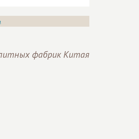
о
элитных фабрик Китая