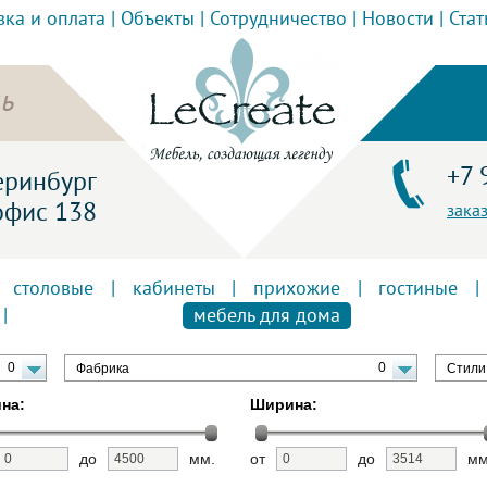
вка и оплата
|
Объекты
|
Сотрудничество
|
Новости
|
Стат
ь
+7 
теринбург
офис 138
зака
|
столовые
|
кабинеты
|
прихожие
|
гостиные
|
|
мебель для дома
0
0
Фабрика
Стили
на:
Ширина:
до
мм.
от
до
мм