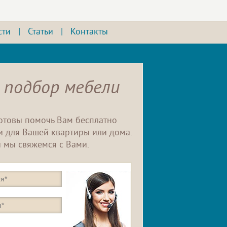
сти
|
Статьи
|
Контакты
 подбор мебели
отовы помочь Вам бесплатно
 для Вашей квартиры или дома.
 мы свяжемся с Вами.