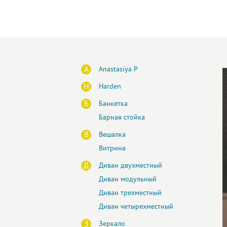
A
Anastasiya P
H
Harden
Б
Банкетка
Барная стойка
В
Вешалка
Витрина
Д
Диван двухместный
Диван модульный
Диван трехместный
Диван четырехместный
З
Зеркало