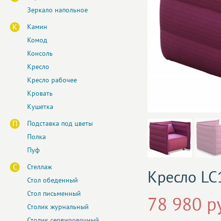
Зеркало напольное
К
Камин
Комод
Консоль
Кресло
Кресло рабочее
Кровать
Кушетка
П
Подставка под цветы
Полка
Пуф
С
Стеллаж
Кресло L
Стол обеденный
Стол письменный
78 980 р
Столик журнальный
Столик сервировочный