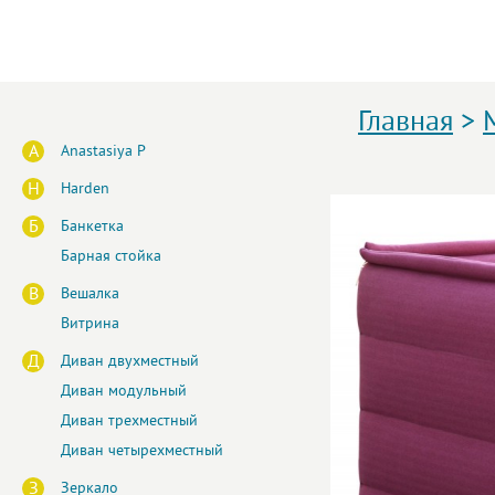
Главная
>
A
Anastasiya P
H
Harden
Б
Банкетка
Барная стойка
В
Вешалка
Витрина
Д
Диван двухместный
Диван модульный
Диван трехместный
Диван четырехместный
З
Зеркало