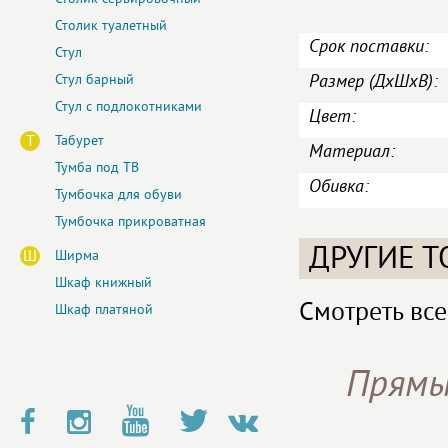
Столик туалетный
Срок поставки:
Стул
Размер (ДxШxВ):
Стул барный
Стул с подлокотниками
Цвет:
Т
Табурет
Материал:
Тумба под ТВ
Обивка:
Тумбочка для обуви
Тумбочка прикроватная
ДРУГИЕ Т
Ш
Ширма
Шкаф книжный
Смотреть все
Шкаф платяной
Прямы