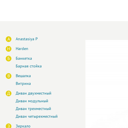
A
Anastasiya P
H
Harden
Б
Банкетка
Барная стойка
В
Вешалка
Витрина
Д
Диван двухместный
Диван модульный
Диван трехместный
Диван четырехместный
З
Зеркало