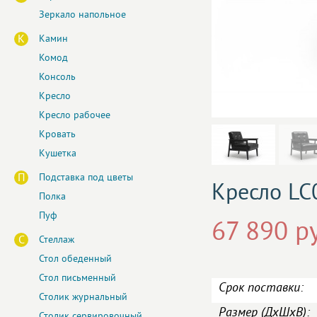
Зеркало напольное
К
Камин
Комод
Консоль
Кресло
Кресло рабочее
Кровать
Кушетка
П
Подставка под цветы
Кресло LC
Полка
Пуф
67 890 р
С
Стеллаж
Стол обеденный
Стол письменный
Срок поставки:
Столик журнальный
Размер (ДxШxВ):
Столик сервировочный