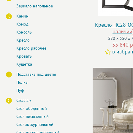
Зеркало напольное
К
Камин
Комод
Кресло HC28-O
наличии
Консоль
580 x 550 x 
Кресло
35 840 р
Кресло рабочее
в избра
Кровать
Кушетка
П
Подставка под цветы
Полка
Пуф
С
Стеллаж
Стол обеденный
Стол письменный
Столик журнальный
Столик сервировочный