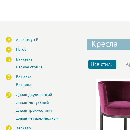
A
Anastasiya P
Кресла
H
Harden
Б
Банкетка
Все стили
А
Барная стойка
В
Вешалка
Витрина
Д
Диван двухместный
Диван модульный
Диван трехместный
Диван четырехместный
З
Зеркало