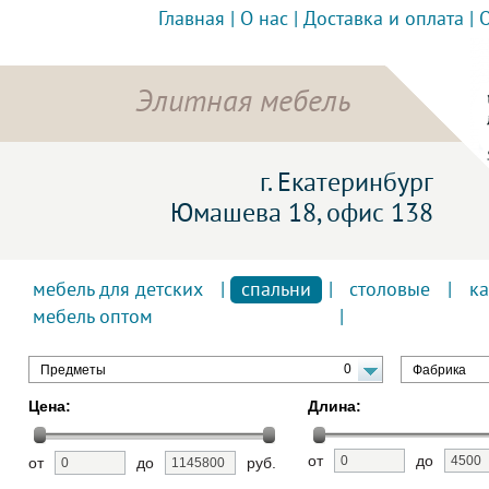
Главная
|
О нас
|
Доставка и оплата
|
Элитная мебель
г. Екатеринбург
Юмашева 18, офис 138
мебель для детских
|
спальни
|
столовые
|
к
мебель оптом
0
Предметы
Фабрика
Цена:
Длина:
от
до
от
до
руб.