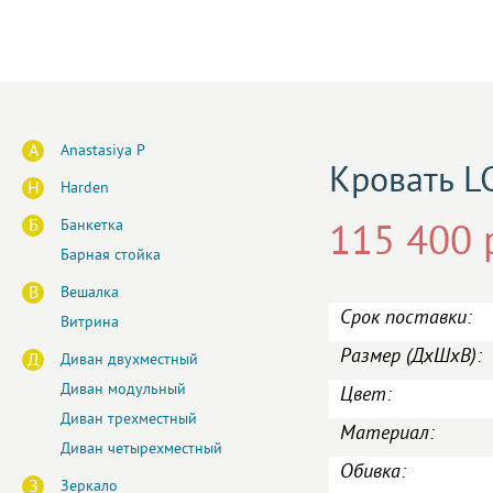
A
Anastasiya P
Кровать L
H
Harden
Б
Банкетка
115 400 
Барная стойка
В
Вешалка
Срок поставки:
Витрина
Размер (ДxШxВ):
Д
Диван двухместный
Диван модульный
Цвет:
Диван трехместный
Материал:
Диван четырехместный
Обивка:
З
Зеркало