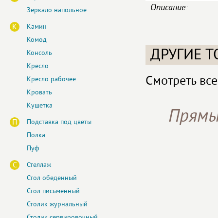
Описание:
Зеркало напольное
К
Камин
Комод
ДРУГИЕ Т
Консоль
Кресло
Смотреть все
Кресло рабочее
Кровать
Кушетка
Прямы
П
Подставка под цветы
Полка
Пуф
С
Стеллаж
Стол обеденный
Стол письменный
Столик журнальный
Столик сервировочный