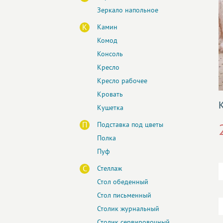
Зеркало напольное
К
Камин
Комод
Консоль
Кресло
Кресло рабочее
Кровать
Кушетка
П
Подставка под цветы
Полка
Пуф
С
Стеллаж
Стол обеденный
Стол письменный
Столик журнальный
Столик сервировочный