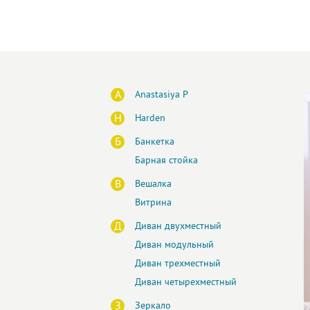
A
Anastasiya P
H
Harden
Б
Банкетка
Барная стойка
В
Вешалка
Витрина
Д
Диван двухместный
Диван модульный
Диван трехместный
Диван четырехместный
З
Зеркало