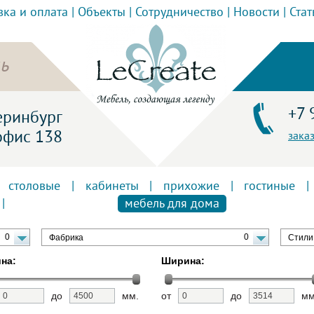
вка и оплата
|
Объекты
|
Сотрудничество
|
Новости
|
Стат
ь
+7 
теринбург
офис 138
зака
|
столовые
|
кабинеты
|
прихожие
|
гостиные
|
|
мебель для дома
0
0
Фабрика
Стили
на:
Ширина:
до
мм.
от
до
мм