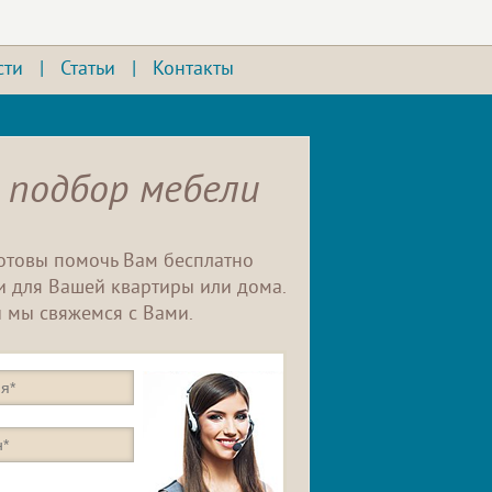
сти
|
Статьи
|
Контакты
 подбор мебели
отовы помочь Вам бесплатно
 для Вашей квартиры или дома.
 мы свяжемся с Вами.