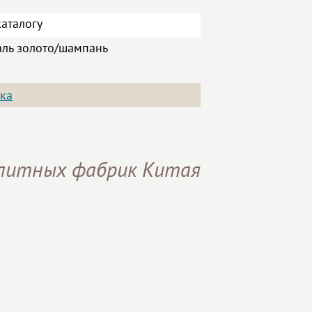
аталогу
аль золото/шампань
ка
элитных фабрик Китая