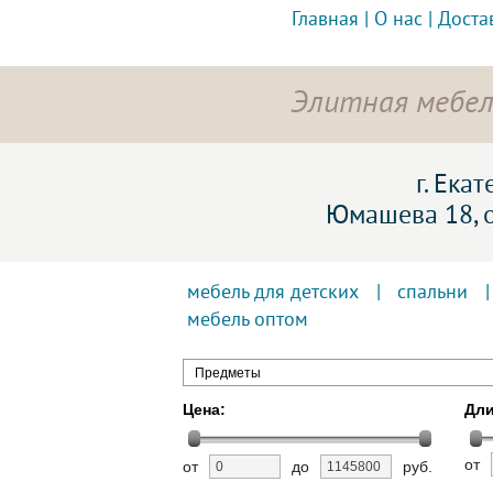
Главная
|
О нас
|
Доста
Элитная мебел
г. Ека
Юмашева 18, 
мебель для детских
|
спальни
мебель оптом
Предметы
Цена:
Дли
от
от
до
руб.