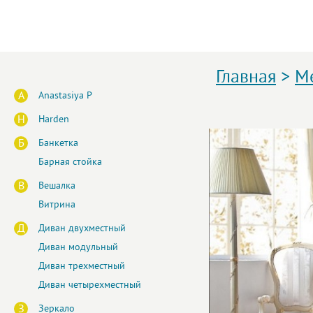
Главная
>
Ме
A
Anastasiya P
H
Harden
Б
Банкетка
Барная стойка
В
Вешалка
Витрина
Д
Диван двухместный
Диван модульный
Диван трехместный
Диван четырехместный
З
Зеркало