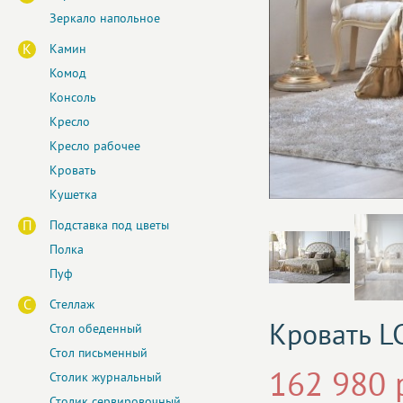
Зеркало напольное
К
Камин
Комод
Консоль
Кресло
Кресло рабочее
Кровать
Кушетка
П
Подставка под цветы
Полка
Пуф
С
Стеллаж
Кровать L
Стол обеденный
Стол письменный
162 980 
Столик журнальный
Столик сервировочный