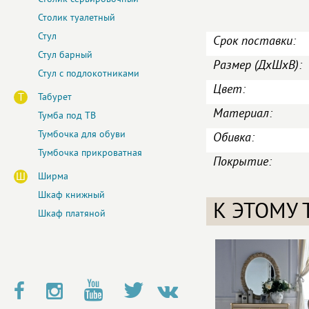
Столик туалетный
Стул
Срок поставки:
Стул барный
Размер (ДxШxВ):
Стул с подлокотниками
Цвет:
Т
Табурет
Материал:
Тумба под ТВ
Тумбочка для обуви
Обивка:
Тумбочка прикроватная
Покрытие:
Ш
Ширма
Шкаф книжный
К ЭТОМУ 
Шкаф платяной