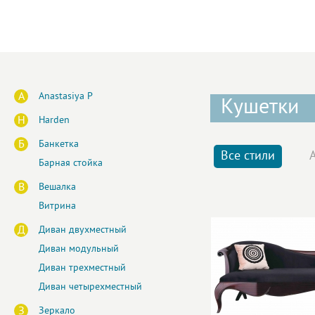
A
Anastasiya P
Кушетки
H
Harden
Б
Банкетка
Все стили
Барная стойка
В
Вешалка
Витрина
Д
Диван двухместный
Диван модульный
Диван трехместный
Диван четырехместный
З
Зеркало