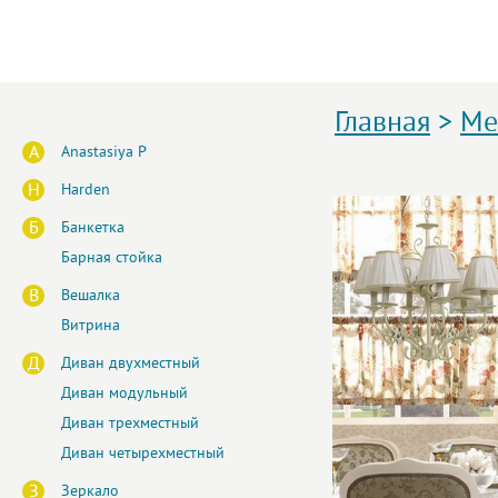
Главная
>
Ме
A
Anastasiya P
H
Harden
Б
Банкетка
Барная стойка
В
Вешалка
Витрина
Д
Диван двухместный
Диван модульный
Диван трехместный
Диван четырехместный
З
Зеркало