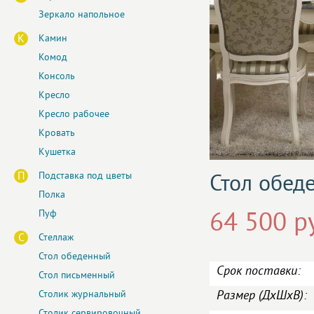
Зеркало напольное
К
Камин
Комод
Консоль
Кресло
Кресло рабочее
Кровать
Кушетка
П
Подставка под цветы
Стол обед
Полка
Пуф
64 500 р
С
Стеллаж
Стол обеденный
Срок поставки:
Стол письменный
Размер (ДxШxВ):
Столик журнальный
Столик сервировочный