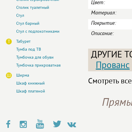
Цвет:
Столик туалетный
Материал:
Стул
Покрытие:
Стул барный
Стул с подлокотниками
Описание:
Т
Табурет
Тумба под ТВ
ДРУГИЕ Т
Тумбочка для обуви
Прованс
Тумбочка прикроватная
Ш
Ширма
Смотреть все
Шкаф книжный
Шкаф платяной
Прямы