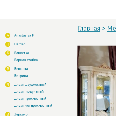
Главная
>
Ме
A
Anastasiya P
H
Harden
Б
Банкетка
Барная стойка
В
Вешалка
Витрина
Д
Диван двухместный
Диван модульный
Диван трехместный
Диван четырехместный
З
Зеркало