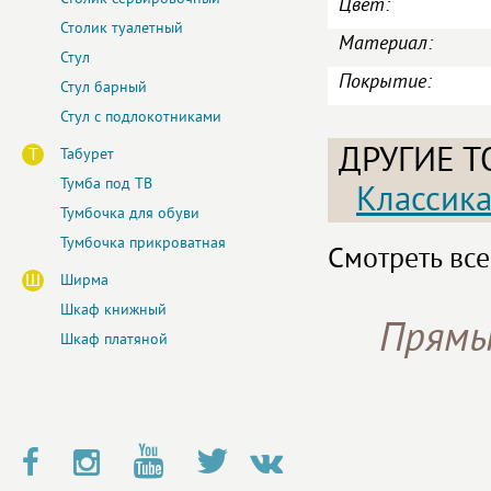
Цвет:
Столик туалетный
Материал:
Стул
Покрытие:
Стул барный
Стул с подлокотниками
ДРУГИЕ Т
Т
Табурет
Тумба под ТВ
Классик
Тумбочка для обуви
Тумбочка прикроватная
Смотреть все
Ш
Ширма
Шкаф книжный
Прямы
Шкаф платяной