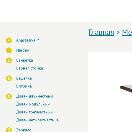
Главная
>
Ме
A
Anastasiya P
H
Harden
Б
Банкетка
Барная стойка
В
Вешалка
Витрина
Д
Диван двухместный
Диван модульный
Диван трехместный
Диван четырехместный
З
Зеркало