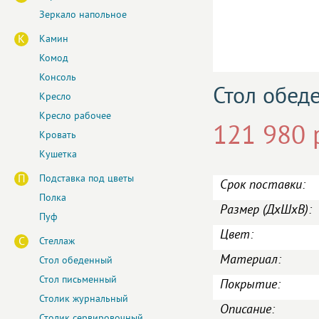
Зеркало напольное
К
Камин
Комод
Консоль
Стол обед
Кресло
Кресло рабочее
121 980 
Кровать
Кушетка
П
Подставка под цветы
Срок поставки:
Полка
Размер (ДxШxВ):
Пуф
Цвет:
С
Стеллаж
Материал:
Стол обеденный
Стол письменный
Покрытие:
Столик журнальный
Описание:
Столик сервировочный