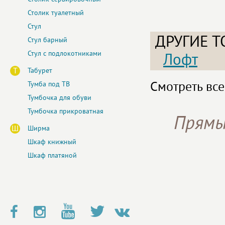
Столик туалетный
Стул
ДРУГИЕ Т
Стул барный
Стул с подлокотниками
Лофт
Т
Табурет
Смотреть все
Тумба под ТВ
Тумбочка для обуви
Тумбочка прикроватная
Прямы
Ш
Ширма
Шкаф книжный
Шкаф платяной