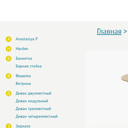
Главная
A
Anastasiya P
H
Harden
Б
Банкетка
Барная стойка
В
Вешалка
Витрина
Д
Диван двухместный
Диван модульный
Диван трехместный
Диван четырехместный
З
Зеркало