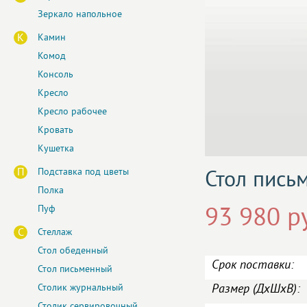
Зеркало напольное
К
Камин
Комод
Консоль
Кресло
Кресло рабочее
Кровать
Кушетка
П
Подставка под цветы
Стол пись
Полка
Пуф
93 980 р
С
Стеллаж
Стол обеденный
Срок поставки:
Стол письменный
Размер (ДxШxВ):
Столик журнальный
Столик сервировочный