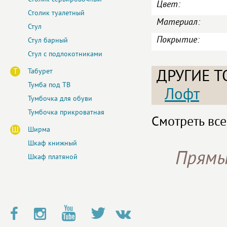
Цвет:
Столик туалетный
Материал:
Стул
Покрытие:
Стул барный
Стул с подлокотниками
Т
Табурет
ДРУГИЕ Т
Тумба под ТВ
Лофт
Тумбочка для обуви
Тумбочка прикроватная
Смотреть все
Ш
Ширма
Шкаф книжный
Прямы
Шкаф платяной