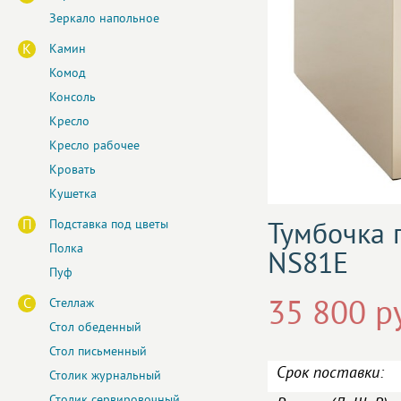
Зеркало напольное
К
Камин
Комод
Консоль
Кресло
Кресло рабочее
Кровать
Кушетка
П
Подставка под цветы
Тумбочка 
Полка
NS81E
Пуф
С
35 800 р
Стеллаж
Стол обеденный
Стол письменный
Срок поставки:
Столик журнальный
Столик сервировочный