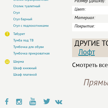
Размер (ДxШxВ):
Столик туалетный
Цвет:
Стул
Материал:
Стул барный
Покрытие:
Стул с подлокотниками
Т
Табурет
Тумба под ТВ
ДРУГИЕ Т
Тумбочка для обуви
Лофт
Тумбочка прикроватная
Ш
Ширма
Смотреть все
Шкаф книжный
Шкаф платяной
Прямы