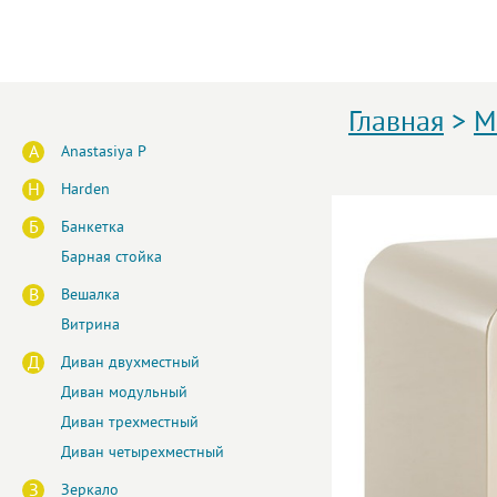
Главная
>
М
A
Anastasiya P
H
Harden
Б
Банкетка
Барная стойка
В
Вешалка
Витрина
Д
Диван двухместный
Диван модульный
Диван трехместный
Диван четырехместный
З
Зеркало