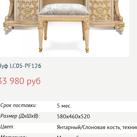
Пуф LC05-PF126
33 980 руб
Срок поставки:
5 мес.
Размер (ДxШxВ):
580x460x520
Цвет:
Янтарный/Слоновая кость, техни