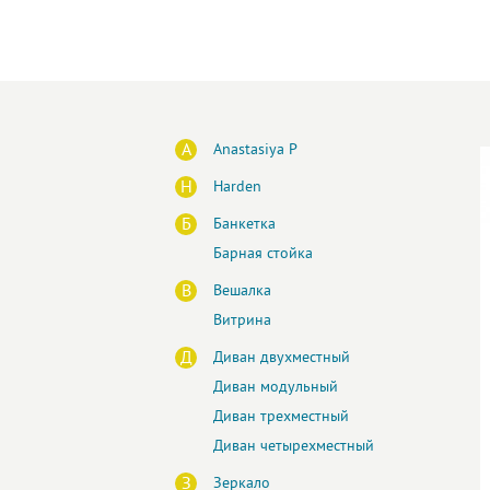
A
Anastasiya P
H
Harden
Б
Банкетка
Барная стойка
В
Вешалка
Витрина
Д
Диван двухместный
Диван модульный
Диван трехместный
Диван четырехместный
З
Зеркало