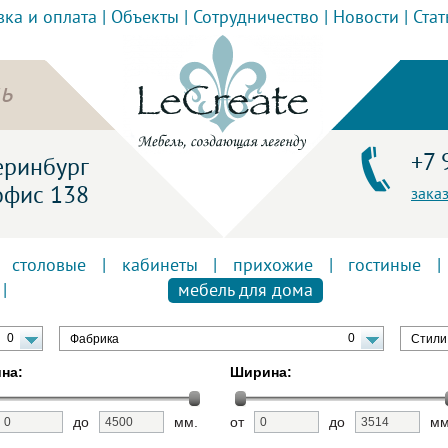
вка и оплата
|
Объекты
|
Сотрудничество
|
Новости
|
Стат
ь
+7 
теринбург
офис 138
зака
|
столовые
|
кабинеты
|
прихожие
|
гостиные
|
|
мебель для дома
0
0
Фабрика
Стили
на:
Ширина:
до
мм.
от
до
мм