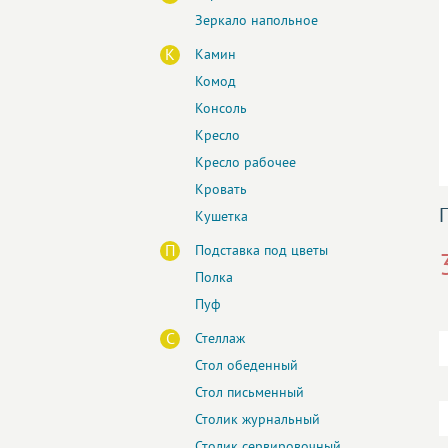
Зеркало напольное
К
Камин
Комод
Консоль
Кресло
Кресло рабочее
Кровать
Кушетка
П
Подставка под цветы
Полка
Пуф
С
Стеллаж
Стол обеденный
Стол письменный
Столик журнальный
Столик сервировочный