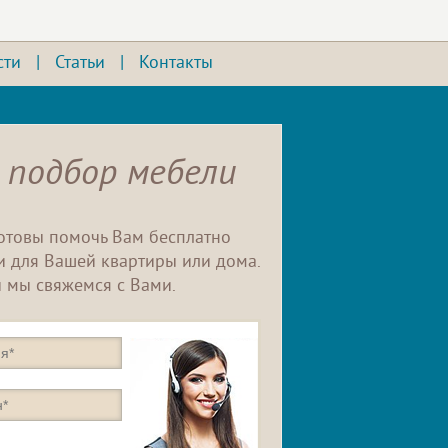
сти
|
Статьи
|
Контакты
 подбор мебели
отовы помочь Вам бесплатно
 для Вашей квартиры или дома.
 мы свяжемся с Вами.