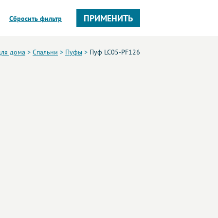
ПРИМЕНИТЬ
Сбросить фильтр
для дома
>
Спальни
>
Пуфы
>
Пуф LC05-PF126