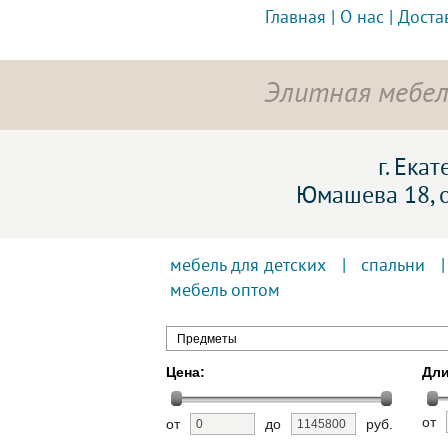
Главная
|
О нас
|
Доста
Элитная мебел
г. Ека
Юмашева 18, 
мебель для детских
|
спальни
мебель оптом
Предметы
Цена:
Дли
от
от
до
руб.