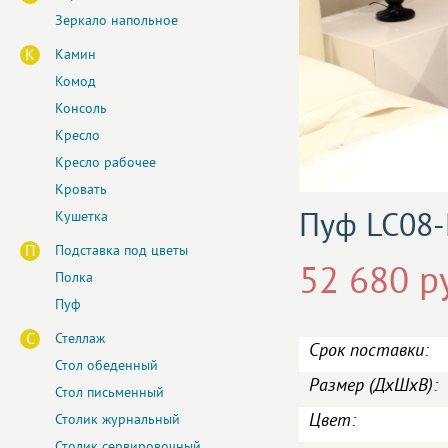
Зеркало напольное
К
Камин
Комод
Консоль
Кресло
Кресло рабочее
Кровать
Пуф LC08-
Кушетка
П
Подставка под цветы
52 680 р
Полка
Пуф
С
Стеллаж
Срок поставки:
Стол обеденный
Размер (ДxШxВ):
Стол письменный
Цвет:
Столик журнальный
Столик сервировочный