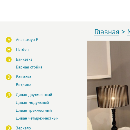
Главная
>
A
Anastasiya P
H
Harden
Б
Банкетка
Барная стойка
В
Вешалка
Витрина
Д
Диван двухместный
Диван модульный
Диван трехместный
Диван четырехместный
З
Зеркало