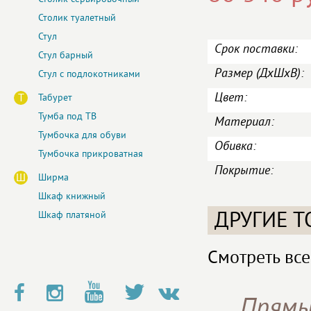
Столик туалетный
Стул
Срок поставки:
Стул барный
Размер (ДxШxВ):
Стул с подлокотниками
Цвет:
Т
Табурет
Тумба под ТВ
Материал:
Тумбочка для обуви
Обивка:
Тумбочка прикроватная
Покрытие:
Ш
Ширма
Шкаф книжный
ДРУГИЕ Т
Шкаф платяной
Смотреть все
Прямы