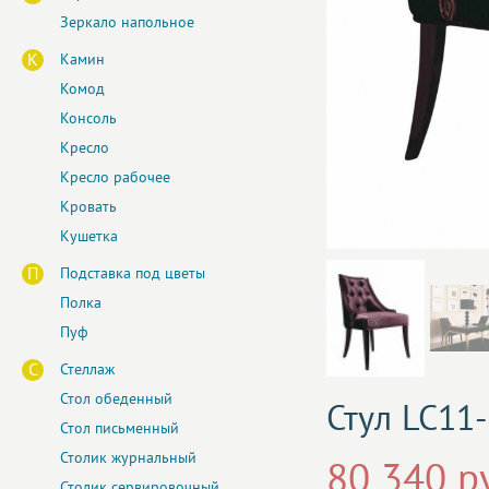
Зеркало напольное
К
Камин
Комод
Консоль
Кресло
Кресло рабочее
Кровать
Кушетка
П
Подставка под цветы
Полка
Пуф
С
Стеллаж
Стол обеденный
Стул LC11
Стол письменный
Столик журнальный
80 340 р
Столик сервировочный