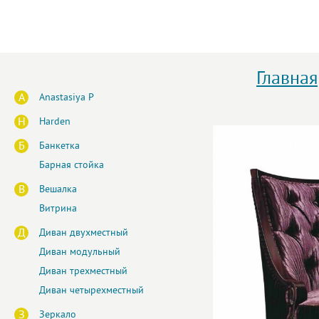
Главная
A
Anastasiya P
H
Harden
Б
Банкетка
Барная стойка
В
Вешалка
Витрина
Д
Диван двухместный
Диван модульный
Диван трехместный
Диван четырехместный
З
Зеркало