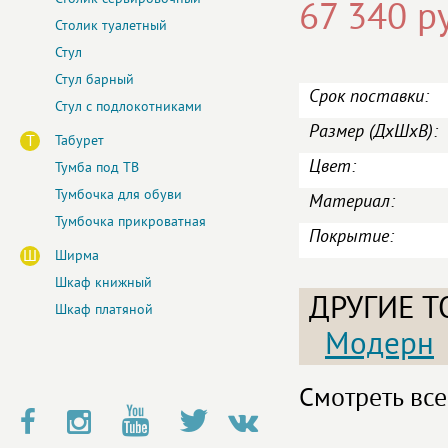
67 340 р
Столик туалетный
Стул
Стул барный
Срок поставки:
Стул с подлокотниками
Размер (ДxШxВ):
Т
Табурет
Цвет:
Тумба под ТВ
Тумбочка для обуви
Материал:
Тумбочка прикроватная
Покрытие:
Ш
Ширма
Шкаф книжный
ДРУГИЕ Т
Шкаф платяной
Модерн
Смотреть все