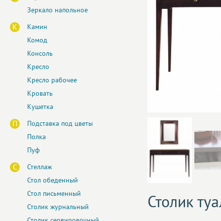
Зеркало напольное
К
Камин
Комод
Консоль
Кресло
Кресло рабочее
Кровать
Кушетка
П
Подставка под цветы
Полка
Пуф
С
Стеллаж
Стол обеденный
Стол письменный
Столик ту
Столик журнальный
Столик сервировочный