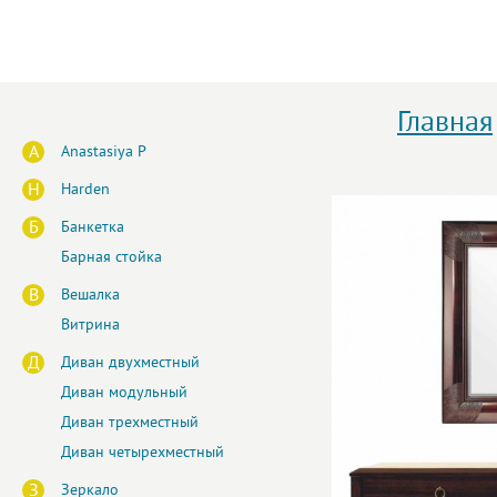
Главная
A
Anastasiya P
H
Harden
Б
Банкетка
Барная стойка
В
Вешалка
Витрина
Д
Диван двухместный
Диван модульный
Диван трехместный
Диван четырехместный
З
Зеркало