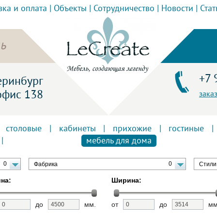
вка и оплата
|
Объекты
|
Сотрудничество
|
Новости
|
Стат
ь
+7 
теринбург
офис 138
зака
|
столовые
|
кабинеты
|
прихожие
|
гостиные
|
|
мебель для дома
0
0
Фабрика
Стили
на:
Ширина:
до
мм.
от
до
мм