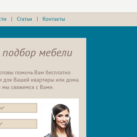
сти
|
Статьи
|
Контакты
 подбор мебели
отовы помочь Вам бесплатно
 для Вашей квартиры или дома.
 мы свяжемся с Вами.