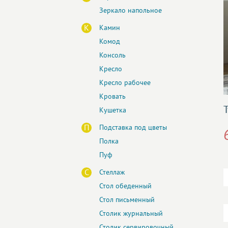
Зеркало напольное
К
Камин
Комод
Консоль
Кресло
Кресло рабочее
Кровать
Кушетка
П
Подставка под цветы
Полка
Пуф
С
Стеллаж
Стол обеденный
Стол письменный
Столик журнальный
Столик сервировочный