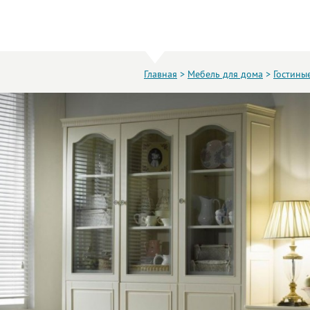
Главная
>
Мебель для дома
>
Гостины