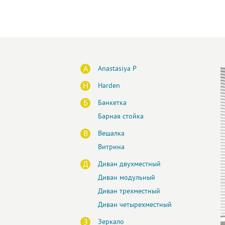
A
Anastasiya P
H
Harden
Б
Банкетка
Барная стойка
В
Вешалка
Витрина
Д
Диван двухместный
Диван модульный
Диван трехместный
Диван четырехместный
З
Зеркало