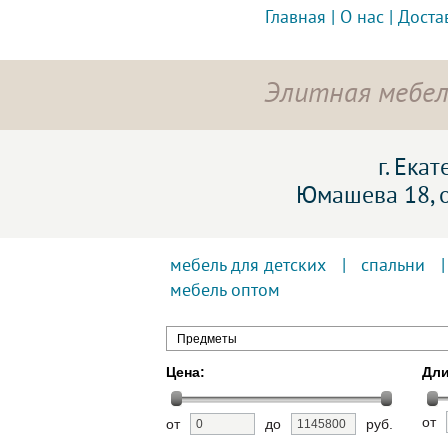
Главная
|
О нас
|
Доста
Элитная мебел
г. Ека
Юмашева 18, 
мебель для детских
|
спальни
мебель оптом
Предметы
Цена:
Дли
от
от
до
руб.