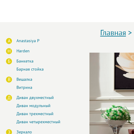
Главная
>
A
Anastasiya P
H
Harden
Б
Банкетка
Барная стойка
В
Вешалка
Витрина
Д
Диван двухместный
Диван модульный
Диван трехместный
Диван четырехместный
З
Зеркало