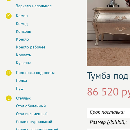
Зеркало напольное
К
Камин
Комод
Консоль
Кресло
Кресло рабочее
Кровать
Кушетка
П
Подставка под цветы
Тумба под
Полка
Пуф
86 520 р
С
Стеллаж
Стол обеденный
Срок поставки:
Стол письменный
Размер (ДxШxВ):
Столик журнальный
Столик сервировочный