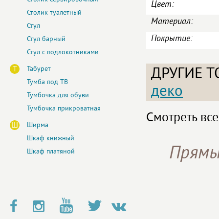
Цвет:
Столик туалетный
Материал:
Стул
Покрытие:
Стул барный
Стул с подлокотниками
Т
Табурет
ДРУГИЕ Т
Тумба под ТВ
деко
Тумбочка для обуви
Тумбочка прикроватная
Смотреть все
Ш
Ширма
Шкаф книжный
Прямы
Шкаф платяной