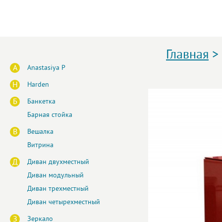
Главная
>
A
Anastasiya P
H
Harden
Б
Банкетка
Барная стойка
В
Вешалка
Витрина
Д
Диван двухместный
Диван модульный
Диван трехместный
Диван четырехместный
З
Зеркало