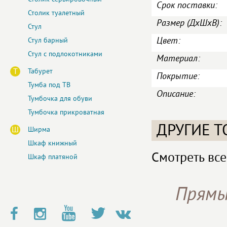
Срок поставки:
Столик туалетный
Размер (ДxШxВ):
Стул
Цвет:
Стул барный
Стул с подлокотниками
Материал:
Т
Табурет
Покрытие:
Тумба под ТВ
Описание:
Тумбочка для обуви
Тумбочка прикроватная
ДРУГИЕ Т
Ш
Ширма
Шкаф книжный
Смотреть все
Шкаф платяной
Прямы