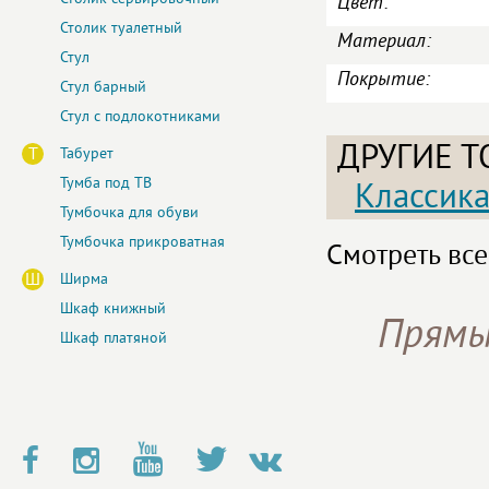
Цвет:
Столик туалетный
Материал:
Стул
Покрытие:
Стул барный
Стул с подлокотниками
ДРУГИЕ Т
Т
Табурет
Тумба под ТВ
Классик
Тумбочка для обуви
Тумбочка прикроватная
Смотреть все
Ш
Ширма
Шкаф книжный
Прямы
Шкаф платяной