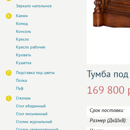
Зеркало напольное
К
Камин
Комод
Консоль
Кресло
Кресло рабочее
Кровать
Кушетка
Тумба под
П
Подставка под цветы
Полка
169 800 
Пуф
С
Стеллаж
Стол обеденный
Срок поставки:
Стол письменный
Размер (ДxШxВ):
Столик журнальный
Столик сервировочный