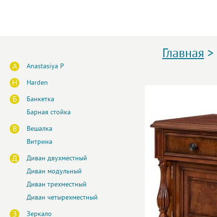
Главная
>
A
Anastasiya P
H
Harden
Б
Банкетка
Барная стойка
В
Вешалка
Витрина
Д
Диван двухместный
Диван модульный
Диван трехместный
Диван четырехместный
З
Зеркало