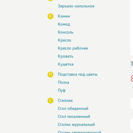
Зеркало напольное
К
Камин
Комод
Консоль
Кресло
Кресло рабочее
Кровать
Кушетка
П
Подставка под цветы
Полка
Пуф
С
Стеллаж
Стол обеденный
Стол письменный
Столик журнальный
Столик сервировочный