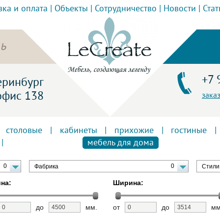
вка и оплата
|
Объекты
|
Сотрудничество
|
Новости
|
Стат
ь
+7 
теринбург
офис 138
зака
|
столовые
|
кабинеты
|
прихожие
|
гостиные
|
|
мебель для дома
0
0
Фабрика
Стили
на:
Ширина:
до
мм.
от
до
мм