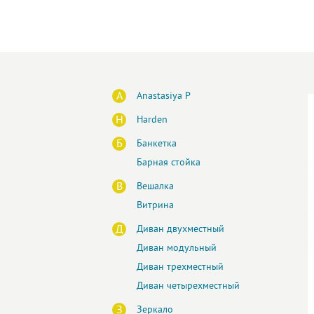
A
Anastasiya P
H
Harden
Б
Банкетка
Барная стойка
В
Вешалка
Витрина
Д
Диван двухместный
Диван модульный
Диван трехместный
Диван четырехместный
З
Зеркало