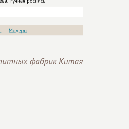
ва. Ручная роспись
1
Модерн
элитных фабрик Китая