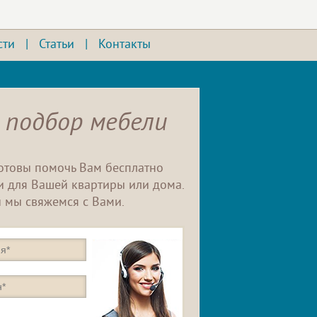
сти
|
Статьи
|
Контакты
 подбор мебели
отовы помочь Вам бесплатно
 для Вашей квартиры или дома.
 мы свяжемся с Вами.