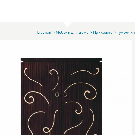
Главная
>
Мебель для дома
>
Прихожие
>
Тумбочки