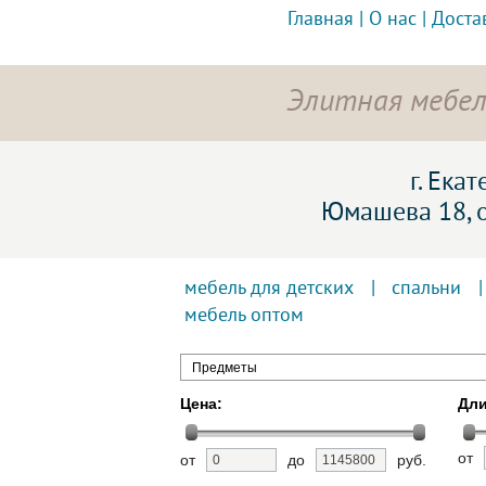
Главная
|
О нас
|
Доста
Элитная мебел
г. Ека
Юмашева 18, 
мебель для детских
|
спальни
мебель оптом
Предметы
Цена:
Дли
от
от
до
руб.