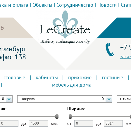
вка и оплата
|
Объекты
|
Сотрудничество
|
Новости
|
Стат
ь
+7 
теринбург
офис 138
зака
|
столовые
|
кабинеты
|
прихожие
|
гостиные
|
|
мебель для дома
0
0
Фабрика
Стили
на:
Ширина:
до
мм.
от
до
мм