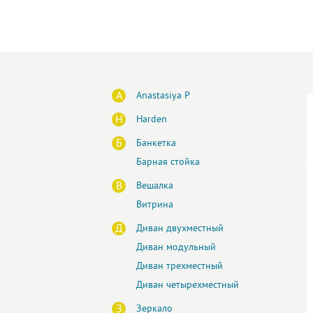
A
Anastasiya P
H
Harden
Б
Банкетка
Барная стойка
В
Вешалка
Витрина
Д
Диван двухместный
Диван модульный
Диван трехместный
Диван четырехместный
З
Зеркало