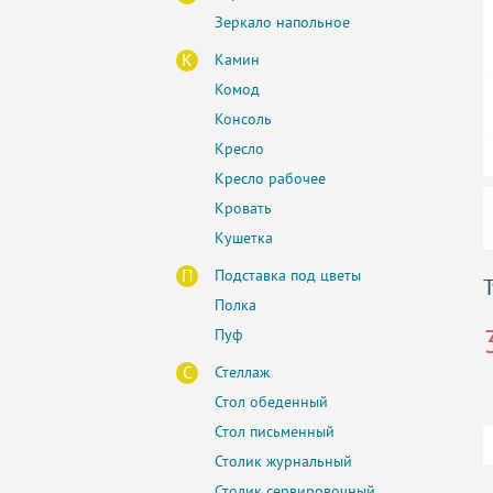
Зеркало напольное
К
Камин
Комод
Консоль
Кресло
Кресло рабочее
Кровать
Кушетка
П
Подставка под цветы
Полка
Пуф
С
Стеллаж
Стол обеденный
Стол письменный
Столик журнальный
Столик сервировочный