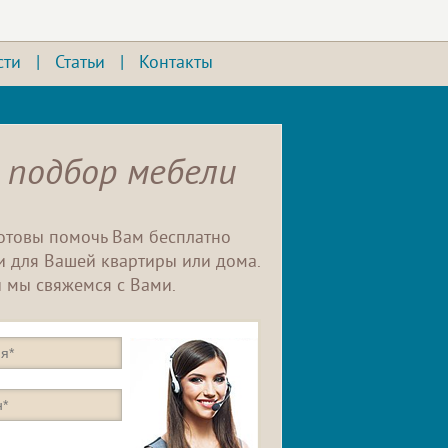
сти
|
Статьи
|
Контакты
 подбор мебели
отовы помочь Вам бесплатно
 для Вашей квартиры или дома.
 мы свяжемся с Вами.