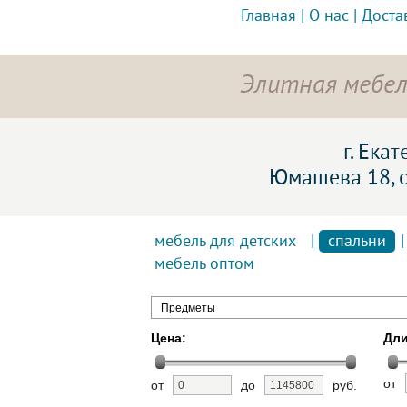
Главная
|
О нас
|
Доста
Элитная мебел
г. Ека
Юмашева 18, 
мебель для детских
|
спальни
мебель оптом
Предметы
Цена:
Дли
от
от
до
руб.