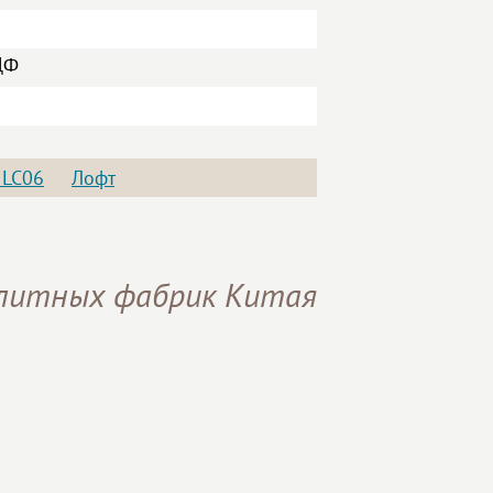
ДФ
 LC06
Лофт
элитных фабрик Китая