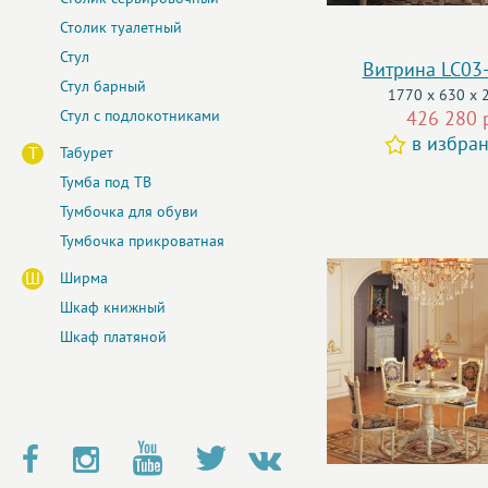
Столик туалетный
Стул
Витрина LC03
Стул барный
1770 x 630 x 
Стул с подлокотниками
426 280 
в избра
Т
Табурет
Тумба под ТВ
Тумбочка для обуви
Тумбочка прикроватная
Ш
Ширма
Шкаф книжный
Шкаф платяной