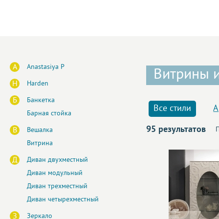
A
Anastasiya P
Витрины 
H
Harden
Б
Банкетка
Все стили
А
Барная стойка
95 результатов
В
П
Вешалка
Витрина
Д
Диван двухместный
Диван модульный
Диван трехместный
Диван четырехместный
З
Зеркало