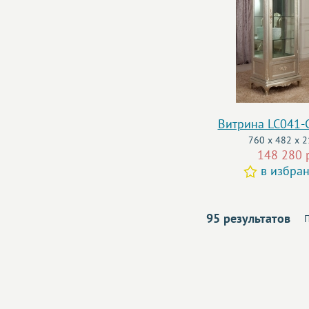
Витрина LC041
760 x 482 x 
148 280 
в избра
95 результатов
П