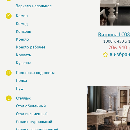
Зеркало напольное
К
Камин
Комод
Консоль
Витрина LC08
Кресло
1000 x 450 x 
206 640 
Кресло рабочее
в избра
Кровать
Кушетка
П
Подставка под цветы
Полка
Пуф
С
Стеллаж
Стол обеденный
Стол письменный
Столик журнальный
Столик сервировочный