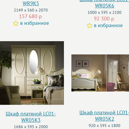
WR9K5
WR05K6
2149 x 560 x 2070
1000 x 595 x 2100
157 680 р.
92 300 р.
в избранное
в избранное
Шкаф платяной LC01
Шкаф платяной LC01-
WR05K2
WR05K3
920 x 595 x 1800
1686 x 595 x 2000