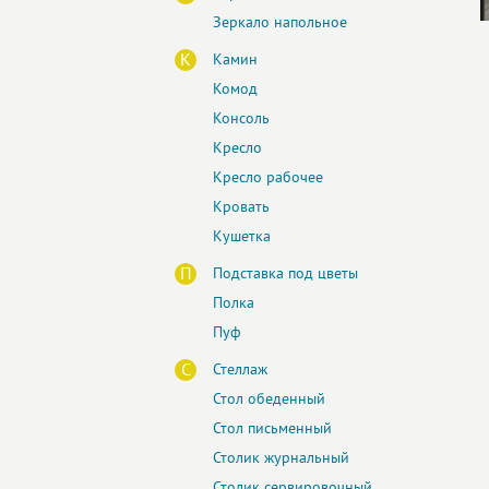
Зеркало напольное
К
Камин
Комод
Консоль
Кресло
Кресло рабочее
Кровать
Кушетка
П
Подставка под цветы
Полка
Пуф
С
Стеллаж
Стол обеденный
Стол письменный
Столик журнальный
Столик сервировочный