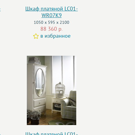
-
Шкаф платяной LC01-
WR07K9
1050 x 595 x 2100
88 360 р.
в избранное
-
Шкаф платяной LC01-