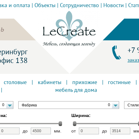
вка и оплата
|
Объекты
|
Сотрудничество
|
Новости
|
Стат
ь
+7 
теринбург
офис 138
зака
|
столовые
|
кабинеты
|
прихожие
|
гостиные
|
|
мебель для дома
0
0
Фабрика
Стили
на:
Ширина:
до
мм.
от
до
мм