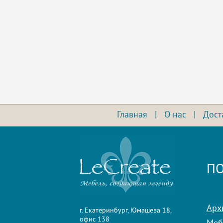
Главная
|
О нас
|
Дост
ПО
Арх
г. Екатеринбург, Юмашева 18,
офис 138