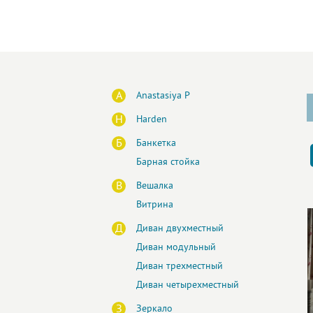
A
Anastasiya P
H
Harden
Б
Банкетка
Барная стойка
В
Вешалка
Витрина
Д
Диван двухместный
Диван модульный
Диван трехместный
Диван четырехместный
З
Зеркало