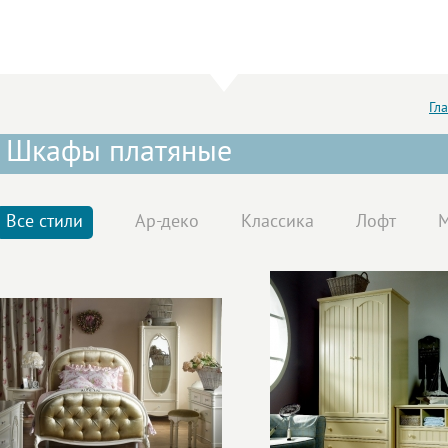
Гл
Шкафы платяные
Все стили
Ар-деко
Классика
Лофт