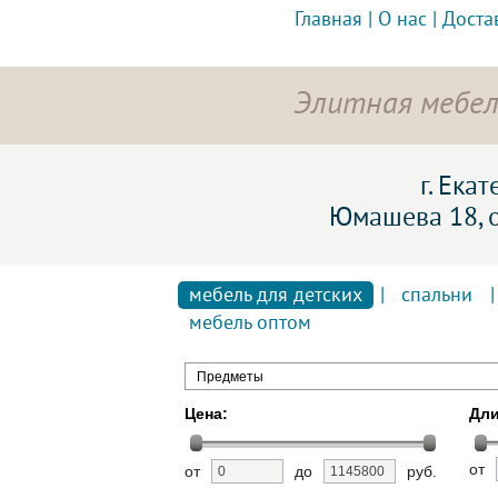
Главная
|
О нас
|
Доста
Элитная мебел
г. Ека
Юмашева 18, 
мебель для детских
|
спальни
мебель оптом
Предметы
Цена:
Дли
от
от
до
руб.