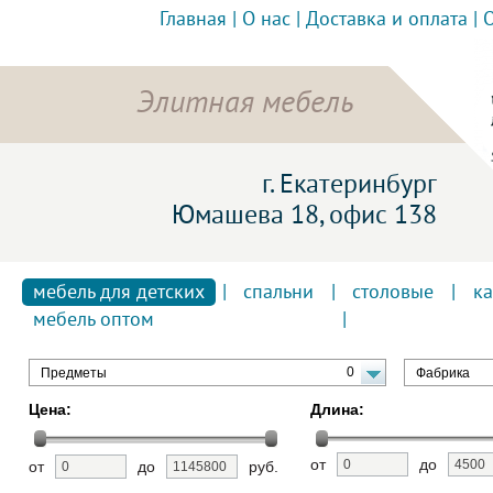
Главная
|
О нас
|
Доставка и оплата
|
Элитная мебель
г. Екатеринбург
Юмашева 18, офис 138
мебель для детских
|
спальни
|
столовые
|
к
мебель оптом
0
Предметы
Фабрика
Цена:
Длина:
от
до
от
до
руб.