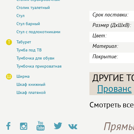
Столик туалетный
Срок поставки:
Стул
Стул барный
Размер (ДxШxВ):
Стул с подлокотниками
Цвет:
Т
Табурет
Материал:
Тумба под ТВ
Покрытие:
Тумбочка для обуви
Тумбочка прикроватная
ДРУГИЕ Т
Ш
Ширма
Шкаф книжный
Прованс
Шкаф платяной
Смотреть все
Прямы