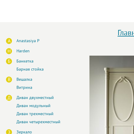
Глав
A
Anastasiya P
H
Harden
Б
Банкетка
Барная стойка
В
Вешалка
Витрина
Д
Диван двухместный
Диван модульный
Диван трехместный
Диван четырехместный
З
Зеркало