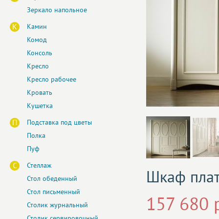
Зеркало напольное
К
Камин
Комод
Консоль
Кресло
Кресло рабочее
Кровать
Кушетка
П
Подставка под цветы
Полка
Пуф
С
Стеллаж
Шкаф пла
Стол обеденный
Стол письменный
157 680 
Столик журнальный
Столик сервировочный